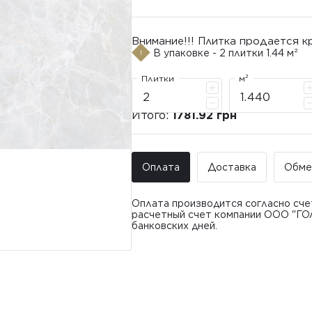
Внимание!!! Плитка продается к
В упаковке - 2 плитки 1.44 м²
Плитки
м²
Итого:
1781.92 грн
Оплата
Доставка
Обме
Оплата производится согласно сче
расчетный счет компании ООО "ГО
банковских дней.
Доставка ООО "ГОЛДЕН ТАЙЛ"
Покупатель имеет право обратить
• Адресная доставка по адресу, ук
плитки в течение 14 дней с момент
• Почтоматы и отделения «Новой 
Товар доставлялся силами Продавц
Стоимость доставки:
До 5 м² – доставка за счет по
От 5 до 25 м² – фиксированна