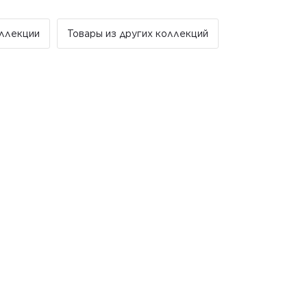
 доставка за счет компании Golden Tile.
ллекции
Товары из других коллекций
льно в рабочие дни. В субботу, воскресенье и
тываются и не отправляются.