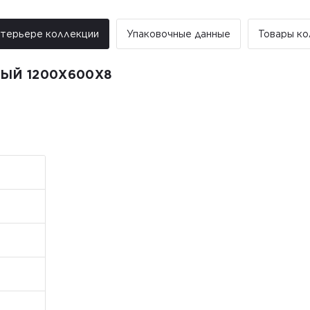
От 25 м² и более – бесплатная
Примечание:
нтерьере коллекции
Упаковочные данные
Товары ко
• Отгрузка производится исключите
праздничные дни заказы не обраба
ЫЙ 1200X600X8