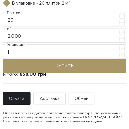
В упаковке - 20 плиток 2 м²
Плитки
м²
Упаковки
КУПИТЬ
Итого:
838.00 грн
Оплата
Доставка
Обмен
Оплата производится согласно счету-фактуре, по указанным
реквизитам на расчетный счет компании ООО "ГОЛДЕН ТАЙЛ".
Счет действителен в течение трех банковских дней.
Доставка ООО "ГОЛДЕН ТАЙЛ"
Покупатель имеет право обратиться с вопросом возврата или