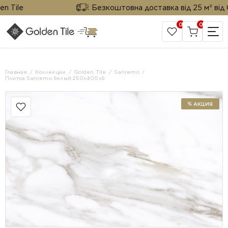
ile
Безкоштовна доставка від 25 м² від Gold
0
0
САЙТ КОМПАНИИ
Главная
Коллекции
Golden Tile
Sanremo
Плитка Sanremo белый 250х400x6