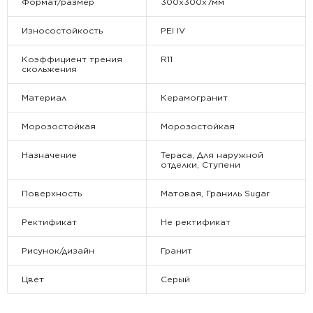
Формат/размер
300х300х7мм
Износостойкость
PEI IV
Коэффициент трения
R11
скольжения
Материал
Керамогранит
Морозостойкая
Морозостойкая
Назначение
Тераса, Для наружной
отделки, Ступени
Поверхность
Матовая, Граниль Sugar
Ректификат
Не ректификат
Рисунок/дизайн
Гранит
Цвет
Серый