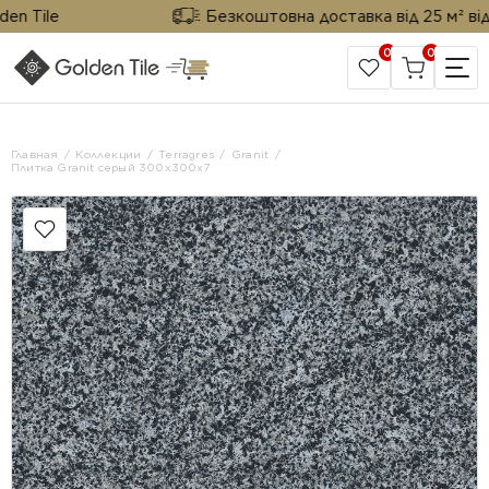
Tile
Безкоштовна доставка від 25 м² від Gol
0
0
САЙТ КОМПАНИИ
Главная
Коллекции
Terragres
Granit
Плитка Granit серый 300х300х7