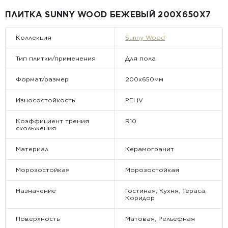
субботу, воскресенье и праздничные дни заказы не
обрабатываются и не отправляются.
ПЛИТКА SUNNY WOOD БЕЖЕВЫЙ 200X650X7
Коллекция
Sunny Wood
Тип плитки/применения
Для пола
Формат/размер
200х650мм
Износостойкость
PEI IV
Коэффициент трения
R10
скольжения
Материал
Керамогранит
Морозостойкая
Морозостойкая
Назначение
Гостиная, Кухня, Тераса,
Коридор
Поверхность
Матовая, Рельефная