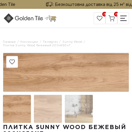
 Tile
Безкоштовна доставка від 25 м² від Go
0
0
САЙТ КОМПАНИИ
Главная
Коллекции
Terragres
Sunny Wood
Плитка Sunny Wood бежевый 200x650x7
ПЛИТКА SUNNY WOOD БЕЖЕВЫЙ