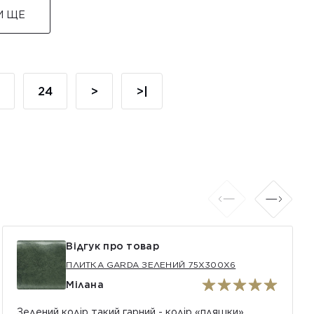
И ЩЕ
24
>
>|
Відгук про товар
ПЛИТКА GARDA ЗЕЛЕНИЙ 75X300X6
Мілана
Зелений колір такий гарний - колір «пляшки».