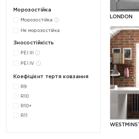
Морозостійка
LONDON
Морозостійка
Не морозостійка
Зносостійкість
PEI III
PEI IV
Коефіцієнт тертя ковзання
R9
R10
R10+
R11
WESTMINS