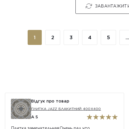
ЗАВАНТАЖИТ
1
2
3
4
5
...
Відгук про товар
ПЛИТКА JAZZ БЛАКИТНИЙ 400Х400
A S
Плитка замечательная.Очень рад что