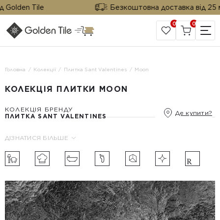
Golden Tile
Безкоштовна доставка від 25 м² 
0
0
САЙТ КОМПАНІЇ
Головна
Колекції
Плитка Sant Valentines
Moon
КОЛЕКЦІЯ ПЛИТКИ MOON
КОЛЕКЦІЯ БРЕНДУ
Де купити?
ПЛИТКА SANT VALENTINES
ДІЗНАТИСЯ БІЛЬШЕ