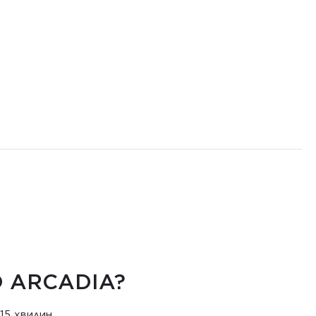
O ARCADIA?
15 хвилин