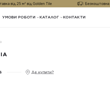
25 м² від Golden Tile
Безкоштовна доставка 
УМОВИ РОБОТИ
КАТАЛОГ
КОНТАКТИ
a
IA
S
Де купити?