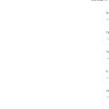
В
П
Т
E
П