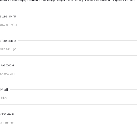
аше ім’я
різвище
елефон
-Mail
итання