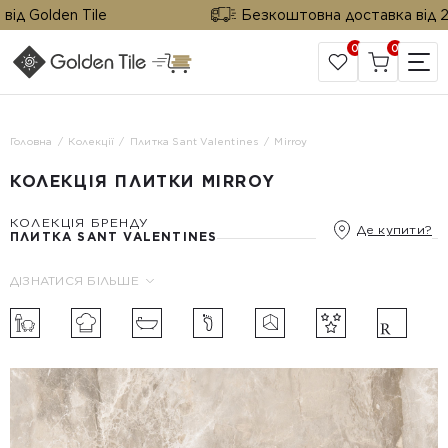
д Golden Tile
Безкоштовна доставка від 25 м
0
0
САЙТ КОМПАНІЇ
Головна
Колекції
Плитка Sant Valentines
Mirroy
КОЛЕКЦІЯ ПЛИТКИ MIRROY
КОЛЕКЦІЯ БРЕНДУ
Де купити?
ПЛИТКА SANT VALENTINES
ДІЗНАТИСЯ БІЛЬШЕ