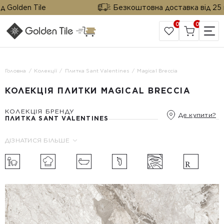
Golden Tile
Безкоштовна доставка від 25 м² 
0
0
САЙТ КОМПАНІЇ
Головна
Колекції
Плитка Sant Valentines
Magical Breccia
КОЛЕКЦІЯ ПЛИТКИ MAGICAL BRECCIA
КОЛЕКЦІЯ БРЕНДУ
Де купити?
ПЛИТКА SANT VALENTINES
ДІЗНАТИСЯ БІЛЬШЕ