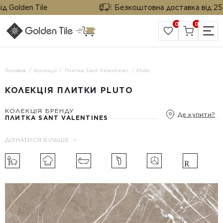
 Golden Tile
Безкоштовна доставка від 25 м²
0
0
САЙТ КОМПАНІЇ
Головна
Колекції
Плитка Sant Valentines
Pluto
КОЛЕКЦІЯ ПЛИТКИ PLUTO
КОЛЕКЦІЯ БРЕНДУ
Де купити?
ПЛИТКА SANT VALENTINES
ДІЗНАТИСЯ БІЛЬШЕ