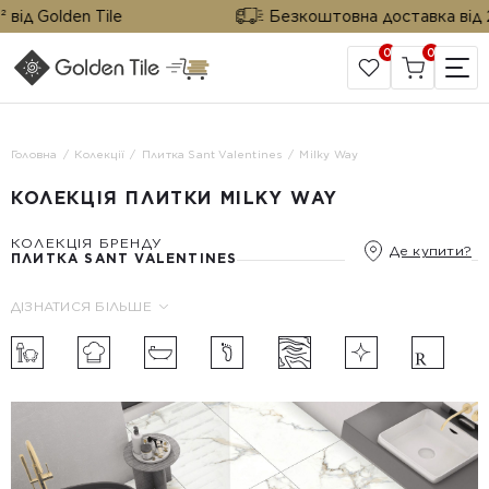
ід Golden Tile
Безкоштовна доставка від 25 
0
0
САЙТ КОМПАНІЇ
Головна
Колекції
Плитка Sant Valentines
Milky Way
КОЛЕКЦІЯ ПЛИТКИ MILKY WAY
КОЛЕКЦІЯ БРЕНДУ
Де купити?
ПЛИТКА SANT VALENTINES
ДІЗНАТИСЯ БІЛЬШЕ