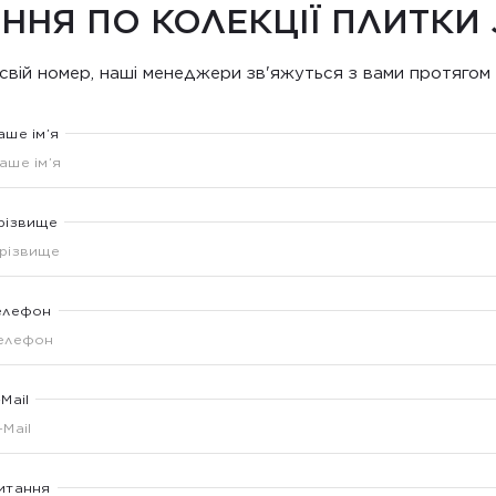
ННЯ ПО КОЛЕКЦІЇ ПЛИТКИ
свій номер, наші менеджери зв'яжуться з вами протягом 
аше ім’я
різвище
елефон
-Mail
итання