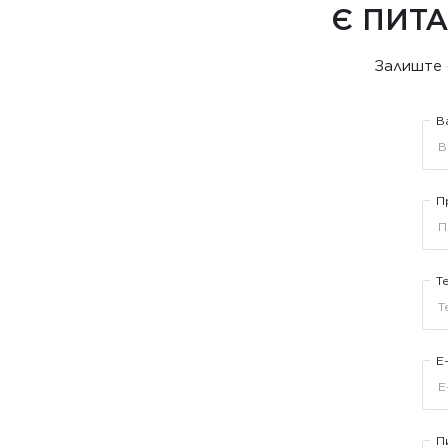
Є ПИТА
Залиште 
В
П
Т
E
П