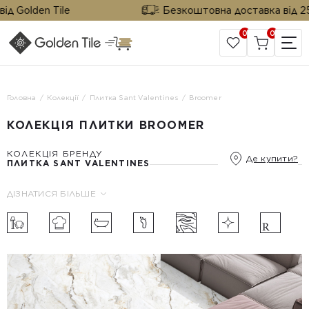
 Golden Tile
Безкоштовна доставка від 25 м²
0
0
САЙТ КОМПАНІЇ
Головна
Колекції
Плитка Sant Valentines
Broomer
КОЛЕКЦІЯ ПЛИТКИ BROOMER
КОЛЕКЦІЯ БРЕНДУ
Де купити?
ПЛИТКА SANT VALENTINES
ДІЗНАТИСЯ БІЛЬШЕ