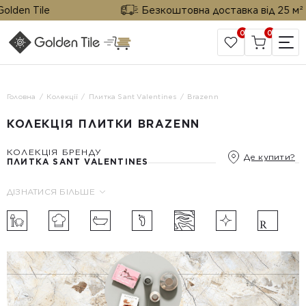
den Tile
Безкоштовна доставка від 25 м² від
0
0
САЙТ КОМПАНІЇ
Головна
Колекції
Плитка Sant Valentines
Brazenn
КОЛЕКЦІЯ ПЛИТКИ BRAZENN
КОЛЕКЦІЯ БРЕНДУ
Де купити?
ПЛИТКА SANT VALENTINES
ДІЗНАТИСЯ БІЛЬШЕ