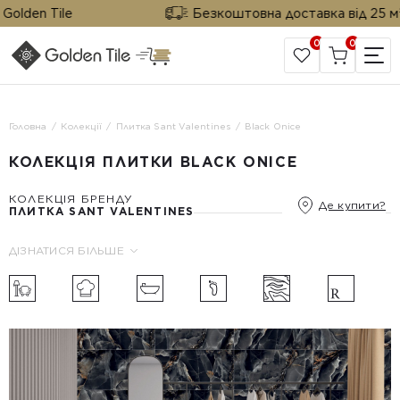
olden Tile
Безкоштовна доставка від 25 м² ві
0
0
САЙТ КОМПАНІЇ
Головна
Колекції
Плитка Sant Valentines
Black Onice
КОЛЕКЦІЯ ПЛИТКИ BLACK ONICE
КОЛЕКЦІЯ БРЕНДУ
Де купити?
ПЛИТКА SANT VALENTINES
ДІЗНАТИСЯ БІЛЬШЕ