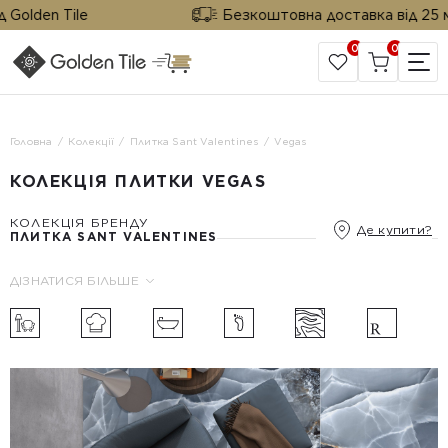
Golden Tile
Безкоштовна доставка від 25 м² в
0
0
САЙТ КОМПАНІЇ
Головна
Колекції
Плитка Sant Valentines
Vegas
КОЛЕКЦІЯ ПЛИТКИ VEGAS
КОЛЕКЦІЯ БРЕНДУ
Де купити?
ПЛИТКА SANT VALENTINES
ДІЗНАТИСЯ БІЛЬШЕ