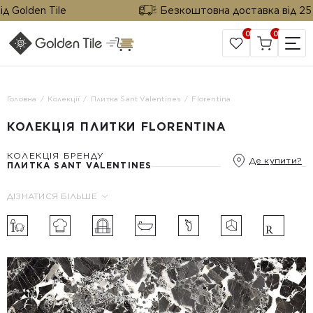
 Golden Tile
Безкоштовна доставка від 25 м²
0
0
САЙТ КОМПАНІЇ
Головна
Колекції
Плитка Sant Valentines
Florentina
КОЛЕКЦІЯ ПЛИТКИ FLORENTINA
КОЛЕКЦІЯ БРЕНДУ
Де купити?
ПЛИТКА SANT VALENTINES
ДІЗНАТИСЯ БІЛЬШЕ