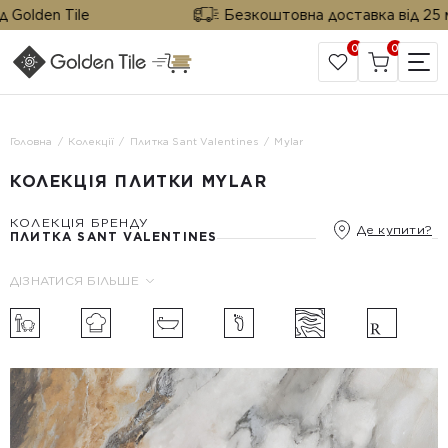
Golden Tile
Безкоштовна доставка від 25 м² 
0
0
САЙТ КОМПАНІЇ
Головна
Колекції
Плитка Sant Valentines
Mylar
КОЛЕКЦІЯ ПЛИТКИ MYLAR
КОЛЕКЦІЯ БРЕНДУ
Де купити?
ПЛИТКА SANT VALENTINES
ДІЗНАТИСЯ БІЛЬШЕ