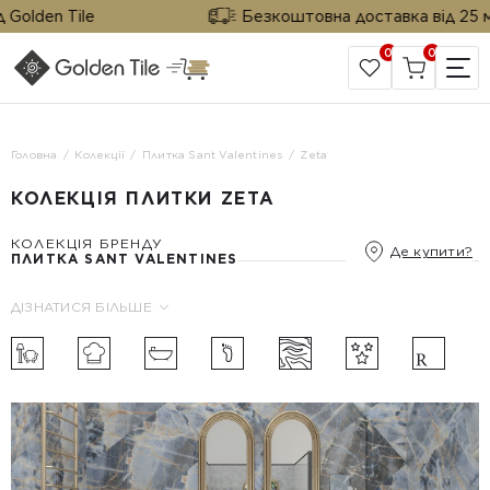
olden Tile
Безкоштовна доставка від 25 м² в
0
0
САЙТ КОМПАНІЇ
Головна
Колекції
Плитка Sant Valentines
Zeta
КОЛЕКЦІЯ ПЛИТКИ ZETA
КОЛЕКЦІЯ БРЕНДУ
Де купити?
ПЛИТКА SANT VALENTINES
ДІЗНАТИСЯ БІЛЬШЕ