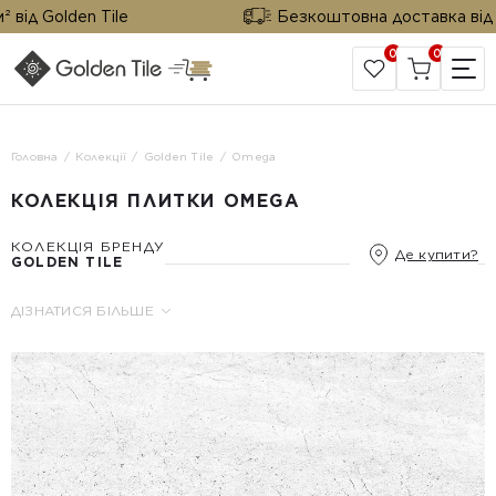
від Golden Tile
Безкоштовна доставка від 25
0
0
САЙТ КОМПАНІЇ
Головна
Колекції
Golden Tile
Omega
КОЛЕКЦІЯ ПЛИТКИ OMEGA
КОЛЕКЦІЯ БРЕНДУ
Де купити?
GOLDEN TILE
ДІЗНАТИСЯ БІЛЬШЕ