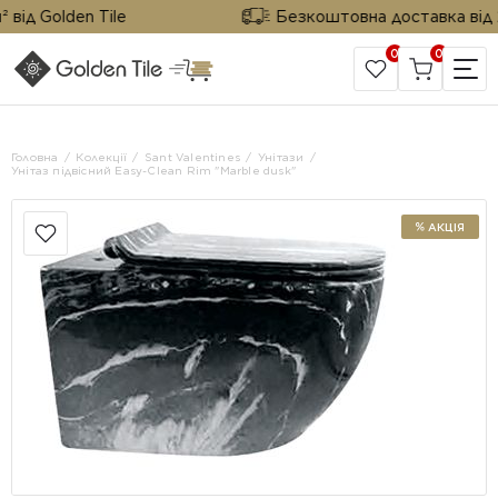
ід Golden Tile
Безкоштовна доставка від 25 
0
0
САЙТ КОМПАНІЇ
Головна
Колекції
Sant Valentines
Унітази
Унітаз підвісний Easy-Clean Rim "Marble dusk"