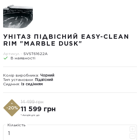
УНІТАЗ ПІДВІСНИЙ EASY-CLEAN
RIM "MARBLE DUSK"
Артикул -
SVST61622A
В наявності
Колір виробника:
Чорний
Тип установки:
Підвісний
Сидіння:
Із сидінням
14 499 грн
*
11 599 грн
-20%
*-Акція діє до
Кількість