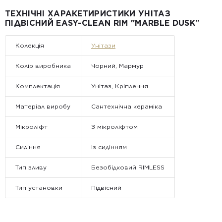
Примітка:
ТЕХНІЧНІ ХАРАКЕТИРИСТИКИ УНІТАЗ
• Відвантаження здійснюється виключно у робочі дні. У суботу,
ПІДВІСНИЙ EASY-CLEAN RIM "MARBLE DUSK"
неділю та святкові дні замовлення не обробляються та не
відправляються.
Колекція
Унітази
Колір виробника
Чорний, Мармур
Комплектація
Унітаз, Кріплення
Матеріал виробу
Сантехнічна кераміка
Мікроліфт
З мікроліфтом
Сидіння
Із сидінням
Тип зливу
Безобідковий RIMLESS
Тип установки
Підвісний