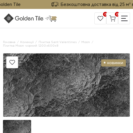
en Tile
Безкоштовна доставка від 25 м² від 
0
0
САЙТ КОМПАНІЇ
Головна
Колекції
Плитка Sant Valentines
Moon
Плитка Moon чорний 1200x600x8