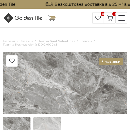
 Tile
Безкоштовна доставка від 25 м² від Go
0
0
САЙТ КОМПАНІЇ
Головна
Колекції
Плитка Sant Valentines
Kosmus
Плитка Kosmus сірий 1200x600x8