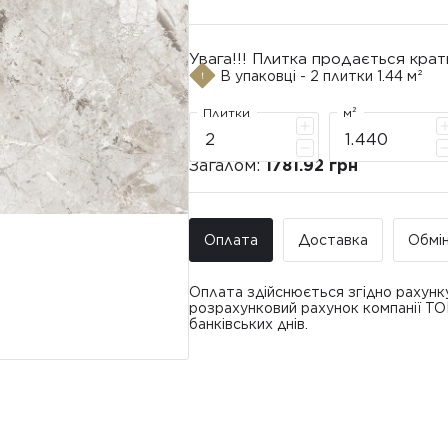
Увага!!! Плитка продається крат
В упаковці - 2 плитки 1.44 м²
Плитки
м²
Загалом:
1781.92 грн
Оплата
Доставка
Обмі
Оплата здійснюється згідно рахунк
розрахунковий рахунок компанії Т
банківських днів.
Доставка ТО
Покупець має право звернутися з 
• Адресна доставка за адресою вк
плитки протягом 14 днів з моменту
това
доставлявся силами Продавця чи за
• Поштомати та відділення «Нової
По
Вартість доставки: