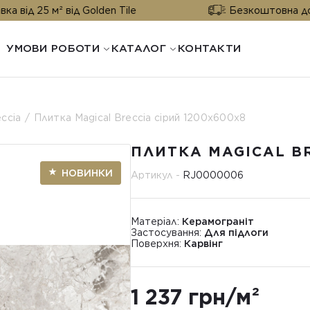
м² від Golden Tile
Безкоштовна доставка від
УМОВИ РОБОТИ
КАТАЛОГ
КОНТАКТИ
eccia
Плитка Magical Breccia сірий 1200x600x8
ПЛИТКА MAGICAL BR
НОВИНКИ
Артикул -
RJ0000006
Матеріал:
Керамограніт
Застосування:
Для підлоги
Поверхня:
Карвінг
1 237 грн/м²