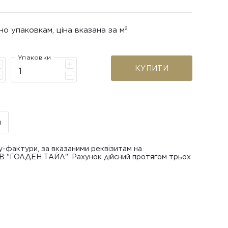
но упаковкам, ціна вказана за м²
Упаковки
КУПИТИ
н
у-фактури, за вказаними реквізитам на
ОВ "ГОЛДЕН ТАЙЛ". Рахунок дійсний протягом трьох
В "ГОЛДЕН ТАЙЛ"
питанням повернення або обміну пошкодженої
азаною при замовленні
 отримання товару, виключно за умови, що Товар
ру.
лученого ним перевізника/кур’єра.
шти