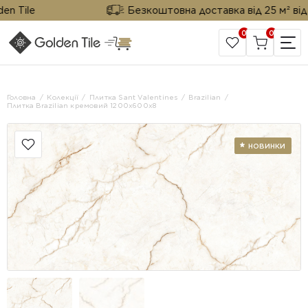
Tile
Безкоштовна доставка від 25 м² від Gol
0
0
САЙТ КОМПАНІЇ
Головна
Колекції
Плитка Sant Valentines
Brazilian
Плитка Brazilian кремовий 1200x600x8