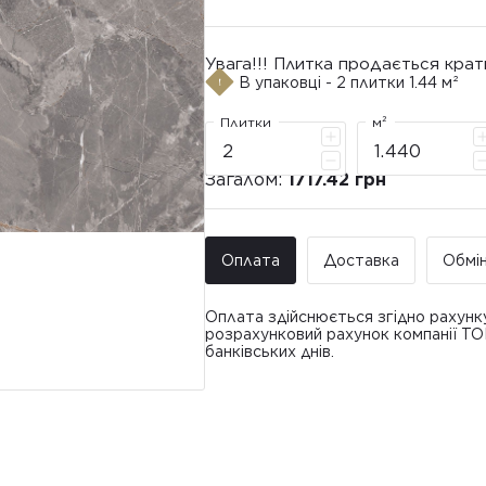
Увага!!! Плитка продається крат
В упаковці - 2 плитки 1.44 м²
Плитки
м²
Загалом:
1717.42 грн
Оплата
Доставка
Обмі
Оплата здійснюється згідно рахунк
розрахунковий рахунок компанії Т
банківських днів.
Доставка ТО
Покупець має право звернутися з 
• Адресна доставка за адресою вк
плитки протягом 14 днів з моменту
това
доставлявся силами Продавця чи за
• Поштомати та відділення «Нової
По
Вартість доставки: