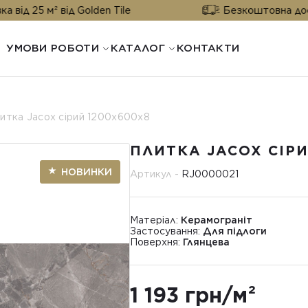
² від Golden Tile
Безкоштовна доставка від 
УМОВИ РОБОТИ
КАТАЛОГ
КОНТАКТИ
итка Jacox сірий 1200x600x8
ПЛИТКА JACOX СІРИ
НОВИНКИ
Артикул -
RJ0000021
Матеріал:
Керамограніт
Застосування:
Для підлоги
Поверхня:
Глянцева
1 193 грн/м²