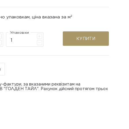
но упаковкам, ціна вказана за м²
Упаковки
КУПИТИ
н
у-фактури, за вказаними реквізитам на
ОВ "ГОЛДЕН ТАЙЛ". Рахунок дійсний протягом трьох
В "ГОЛДЕН ТАЙЛ"
питанням повернення або обміну пошкодженої
азаною при замовленні
 отримання товару, виключно за умови, що Товар
ру.
лученого ним перевізника/кур’єра.
шти