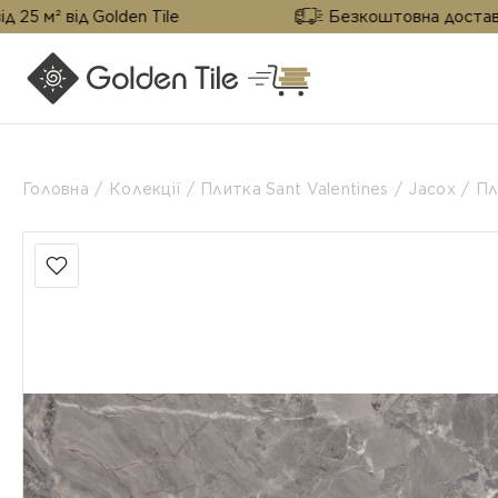
д Golden Tile
Безкоштовна доставка від 25 м
Головна
Колекції
Плитка Sant Valentines
Jacox
Пл