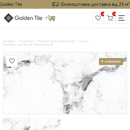
den Tile
Безкоштовна доставка від 25 м² від
0
0
САЙТ КОМПАНІЇ
Головна
Колекції
Плитка Sant Valentines
Luxe
Плитка Luxe білий 1200x600x8