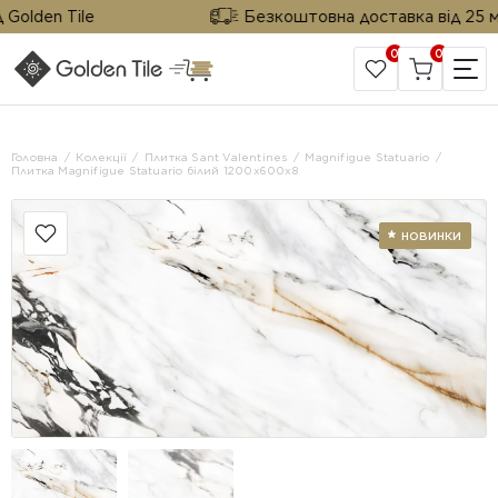
lden Tile
Безкоштовна доставка від 25 м² ві
0
0
САЙТ КОМПАНІЇ
Головна
Колекції
Плитка Sant Valentines
Magnifigue Statuario
Плитка Magnifigue Statuario білий 1200x600x8