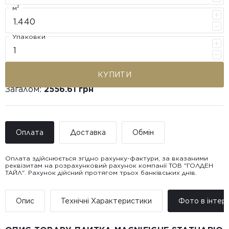
м²
Упаковки
КУПИТИ
Загалом:
2556.61 грн
Оплата
Доставка
Обмін
Оплата здійснюється згідно рахунку-фактури, за вказаними
реквізитам на розрахунковий рахунок компанії ТОВ "ГОЛДЕН
ТАЙЛ". Рахунок дійсний протягом трьох банківських днів.
Доставка ТОВ "ГОЛДЕН
Покупець має право звернутися з питанням повернення або
ТАЙЛ"
обміну пошкодженої плитки протягом 14 днів з моменту
• Адресна доставка за адресою вказаною при замовленні
отримання товару, виключно за умови, що Товар доставлявся
Опис
Технічні Характеристики
Фото в інтер’
товару.
силами Продавця чи залученого ним перевізника/кур’єра.
• Поштомати та відділення «Нової
Пошт