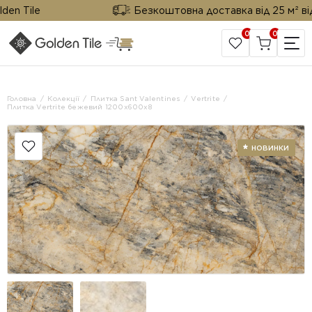
n Tile
Безкоштовна доставка від 25 м² від Go
0
0
САЙТ КОМПАНІЇ
Головна
Колекції
Плитка Sant Valentines
Vertrite
Плитка Vertrite бежевий 1200x600x8