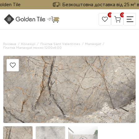
n Tile
Безкоштовна доставка від 25 м² від G
0
0
САЙТ КОМПАНІЇ
Головна
Колекції
Плитка Sant Valentines
Manavgat
Плитка Manavgat мокко 1200x600