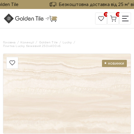
 Tile
Безкоштовна доставка від 25 м² від Go
0
0
САЙТ КОМПАНІЇ
Головна
Колекції
Golden Tile
Lucky
Плитка Lucky бежевий 250x400х6