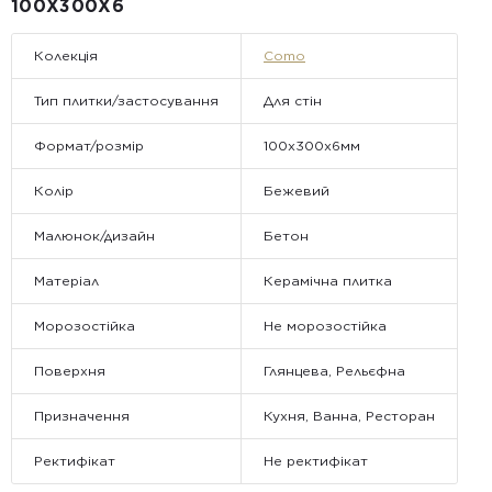
Примітка:
100Х300X6
• Відвантаження здійснюється виключно у робочі дні. У суботу,
неділю та святкові дні замовлення не обробляються та не
відправляються.
Колекція
Como
Тип плитки/застосування
Для стін
Формат/розмір
100x300x6мм
Колір
Бежевий
Малюнок/дизайн
Бетон
Матеріал
Керамічна плитка
Морозостійка
Не морозостійка
Поверхня
Глянцева, Рельєфна
Призначення
Кухня, Ванна, Ресторан
Ректифікат
Не ректифікат