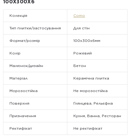
Примітка:
100Х300X6
• Відвантаження здійснюється виключно у робочі дні. У суботу,
неділю та святкові дні замовлення не обробляються та не
відправляються.
Колекція
Como
Тип плитки/застосування
Для стін
Формат/розмір
100x300x6мм
Колір
Рожевий
Малюнок/дизайн
Бетон
Матеріал
Керамічна плитка
Морозостійка
Не морозостійка
Поверхня
Глянцева, Рельєфна
Призначення
Кухня, Ванна, Ресторан
Ректифікат
Не ректифікат