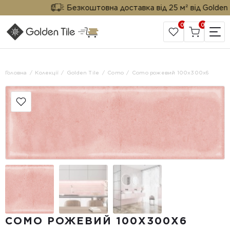
Безкоштовна доставка від 25 м² від Golden Til
0
0
САЙТ КОМПАНІЇ
Головна
Колекції
Golden Tile
Como
Como рожевий 100х300x6
COMO РОЖЕВИЙ 100Х300X6