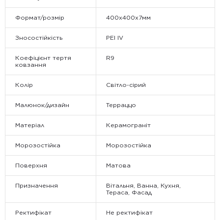
Формат/розмір
400x400x7мм
Зносостійкість
PEI IV
Коефіцієнт тертя
R9
ковзання
Колір
Світло-сірий
Малюнок/дизайн
Терраццо
Матеріал
Керамограніт
Морозостійка
Морозостійка
Поверхня
Матова
Призначення
Вітальня, Ванна, Кухня,
Тераса, Фасад
Ректифікат
Не ректифікат