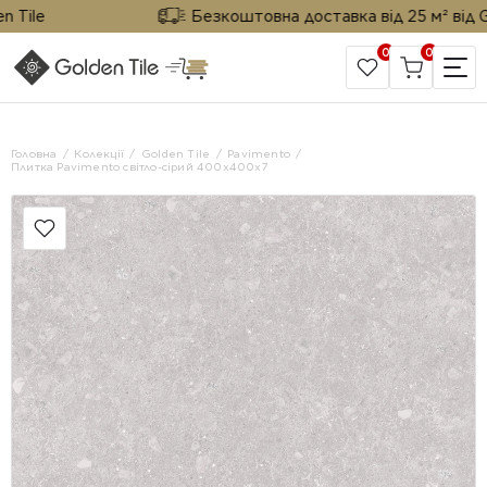
ile
Безкоштовна доставка від 25 м² від Gold
0
0
САЙТ КОМПАНІЇ
Головна
Колекції
Golden Tile
Pavimento
Плитка Pavimento світло-сірий 400х400х7