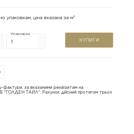
но упаковкам, ціна вказана за м²
Упаковки
КУПИТИ
н
у-фактури, за вказаними реквізитам на
ОВ "ГОЛДЕН ТАЙЛ". Рахунок дійсний протягом трьох
В "ГОЛДЕН ТАЙЛ"
питанням повернення або обміну пошкодженої
азаною при замовленні
 отримання товару, виключно за умови, що Товар
ру.
лученого ним перевізника/кур’єра.
шти