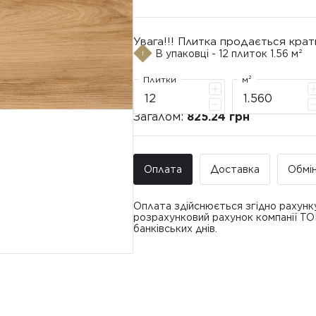
Увага!!! Плитка продається крат
В упаковці - 12 плиток 1.56 м²
Плитки
м²
Загалом:
825.24 грн
Оплата
Доставка
Обмі
Оплата здійснюється згідно рахунк
розрахунковий рахунок компанії Т
банківських днів.
Доставка ТО
Покупець має право звернутися з 
• Адресна доставка за адресою вк
плитки протягом 14 днів з моменту
това
доставлявся силами Продавця чи за
• Поштомати та відділення «Нової
По
Вартість доставки: