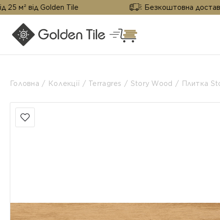
д Golden Tile
Безкоштовна доставка від 25 м
Головна
Колекції
Terragres
Story Wood
Плитка St