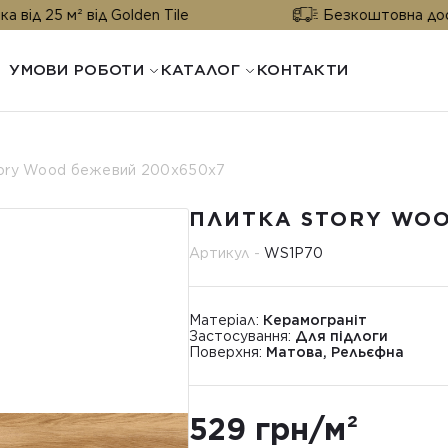
² від Golden Tile
Безкоштовна доставка від 2
УМОВИ РОБОТИ
КАТАЛОГ
КОНТАКТИ
ory Wood бежевий 200x650x7
ПЛИТКА STORY WOO
Артикул -
WS1P70
Матеріал:
Керамограніт
Застосування:
Для підлоги
Поверхня:
Матова, Рельєфна
529 грн/м²