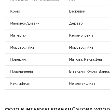
Колір
Бежевий
Малюнок/дизайн
Дерево
Матеріал
Керамограніт
Морозостійка
Морозостійка
Поверхня
Матова, Рельєфна
Призначення
Вітальня, Кухня, Ванна
Ректифікат
Не ректифікат
ФОТО В ІНТЕР’ЄРІ КОЛЕКЦІЇ STORY WOOD