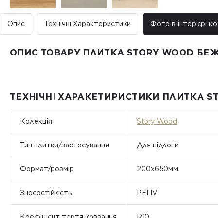
Опис
Технічні Характеристики
Фото в інтер’єрі ко
ОПИС ТОВАРУ ПЛИТКА STORY WOOD БЕЖ
ТЕХНІЧНІ ХАРАКЕТИРИСТИКИ ПЛИТКА S
Колекція
Story Wood
Тип плитки/застосування
Для підлоги
Формат/розмір
200х650мм
Зносостійкість
PEI IV
Коефіцієнт тертя ковзання
R10