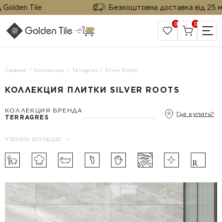
olden Tile
Безкоштовна доставка від 25 м² в
0
0
САЙТ КОМПАНИИ
Главная
Коллекции
Terragres
Silver Roots
КОЛЛЕКЦИЯ ПЛИТКИ SILVER ROOTS
КОЛЛЕКЦИЯ БРЕНДА
Где купить?
TERRAGRES
УЗНАТЬ БОЛЬШЕ