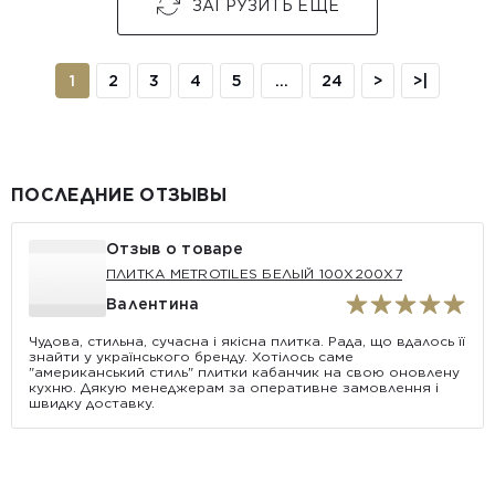
ЗАГРУЗИТЬ ЕЩЕ
1
2
3
4
5
...
24
>
>|
ПОСЛЕДНИЕ ОТЗЫВЫ
Отзыв о товаре
ПЛИТКА METROTILES БЕЛЫЙ 100X200X7
Валентина
Чудова, стильна, сучасна і якісна плитка. Рада, що вдалось її
знайти у українського бренду. Хотілось саме
"американський стиль" плитки кабанчик на свою оновлену
кухню. Дякую менеджерам за оперативне замовлення і
швидку доставку.
АКЦИЯ