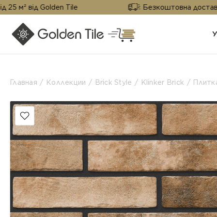
 Golden Tile
Безкоштовна доставка від 25 м²
Главная
Коллекции
Brick Style
Klinker Brick
Плитка