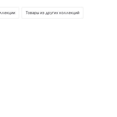
 доставка за счет компании Golden Tile.
ллекции
Товары из других коллекций
льно в рабочие дни. В субботу, воскресенье и
тываются и не отправляются.