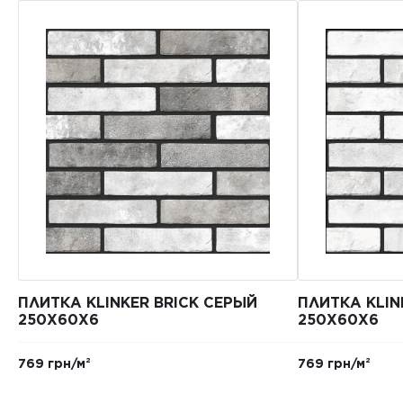
ПЛИТКА KLINKER BRICK СЕРЫЙ
ПЛИТКА KLIN
250X60X6
250Х60Х6
769 грн/м²
769 грн/м²