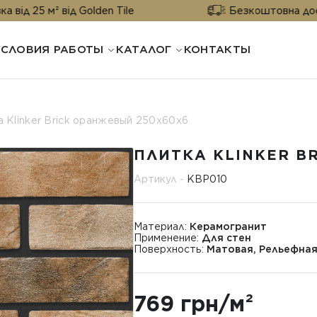
 від Golden Tile
Безкоштовна доставка від 2
УСЛОВИЯ РАБОТЫ
КАТАЛОГ
КОНТАКТЫ
 Klinker Brick оранжевый 250х60х6
ПЛИТКА KLINKER B
Артикул -
KBР010
Материал:
Керамогранит
Применение:
Для стен
Поверхность:
Матовая, Рельефна
769 грн/м²