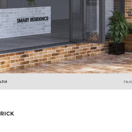
АРИ
ГАЛ
RICK