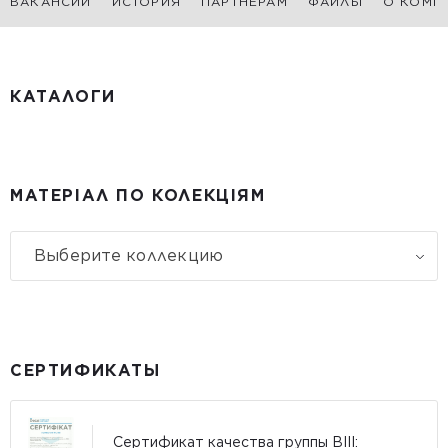
ВАКАНСИИ
ИСТОРИЯ
ПАРТНЕРАМ
ФАЙЛЫ
О КОМП
КАТАЛОГИ
МАТЕРІАЛ ПО КОЛЕКЦІЯМ
Выберите коллекцию
СЕРТИФИКАТЫ
Сертификат качества группы BIII: