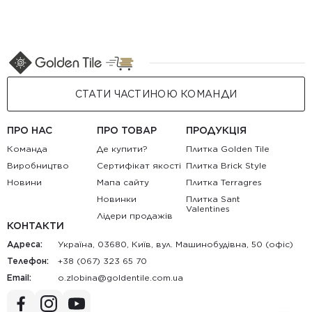
СТАТИ ЧАСТИНОЮ КОМАНДИ
ПРО НАС
ПРО ТОВАР
ПРОДУКЦІЯ
Команда
Де купити?
Плитка Golden Tile
Виробництво
Сертифікат якості
Плитка Brick Style
Новини
Мапа сайту
Плитка Terragres
Новинки
Плитка Sant
Valentines
Лідери продажів
КОНТАКТИ
Адреса:
Україна, 03680, Київ, вул. Машинобудівна, 50 (офіс)
Телефон:
+38 (067) 323 65 70
Email:
au.moc.elitnedlog@anibolz.o