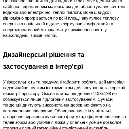
Це означає, що плитка для підлоги 1198х198 є ідеальним та 
найбільш ефективним матеріалом для облаштування систем 
водяної або електричної теплої підлоги. Вона швидко і 
рівномірно прогрівається по всій площі, акумулює теплову 
енергію та повільно її віддає, формуючи комфортний та 
енергоефективний мікроклімат у приміщенні навіть у 
найхолодніші зимові місяці.
Дизайнерські рішення та 
застосування в інтер'єрі
Універсальність та продумані габарити роблять цей матеріал 
надзвичайно гнучким інструментом для зонування та корекції 
геометрії простору. Якісна плитка під дерево 1198х198 не 
обмежується лише підлоговим застосуванням. Сучасні 
тенденції диктують використання деревних фактур на 
вертикальних поверхнях. Облицювання стін у вітальні, 
створення виразного кухонного фартуха, оформлення зони за 
телевізором або узголів'я ліжка у спальні - усе це дозволяє 
створити єдиний гармонійний стилістичний ансамбль.