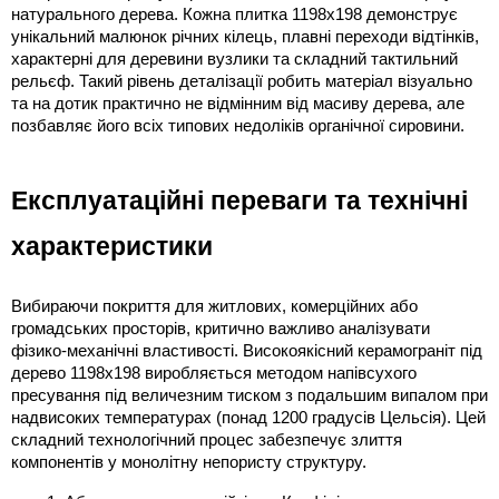
натурального дерева. Кожна плитка 1198х198 демонструє 
унікальний малюнок річних кілець, плавні переходи відтінків, 
характерні для деревини вузлики та складний тактильний 
рельєф. Такий рівень деталізації робить матеріал візуально 
та на дотик практично не відмінним від масиву дерева, але 
позбавляє його всіх типових недоліків органічної сировини.
Експлуатаційні переваги та технічні 
характеристики
Вибираючи покриття для житлових, комерційних або 
громадських просторів, критично важливо аналізувати 
фізико-механічні властивості. Високоякісний керамограніт під 
дерево 1198х198 виробляється методом напівсухого 
пресування під величезним тиском з подальшим випалом при 
надвисоких температурах (понад 1200 градусів Цельсія). Цей 
складний технологічний процес забезпечує злиття 
компонентів у монолітну непористу структуру.