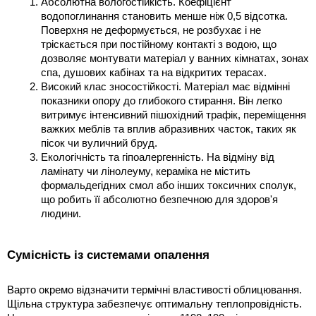
Абсолютна вологостійкість. Коефіцієнт 
водопоглинання становить менше ніж 0,5 відсотка. 
Поверхня не деформується, не розбухає і не 
тріскається при постійному контакті з водою, що 
дозволяє монтувати матеріал у ванних кімнатах, зонах 
спа, душових кабінах та на відкритих терасах.
Високий клас зносостійкості. Матеріал має відмінні 
показники опору до глибокого стирання. Він легко 
витримує інтенсивний пішохідний трафік, переміщення 
важких меблів та вплив абразивних часток, таких як 
пісок чи вуличний бруд.
Екологічність та гіпоалергенність. На відміну від 
ламінату чи лінолеуму, кераміка не містить 
формальдегідних смол або інших токсичних сполук, 
що робить її абсолютно безпечною для здоров'я 
людини.
Сумісність із системами опалення
Варто окремо відзначити термічні властивості облицювання. 
Щільна структура забезпечує оптимальну теплопровідність. 