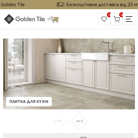
den Tile
Безкоштовна доставка від 25 м² від 
0
0
САЙТ КОМПАНІЇ
ПЛИТКА ДЛЯ КУХНІ