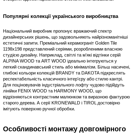
Популярні колекції українського виробництва
Національний виробник пропонує вражаючий спектр 
дизайнерських рішень, що задовольняють найрізноманітніші 
естетичні запити. Преміальний керамограніт Golden Tile 
1198х198 представлений серіями, розробленими власною 
студією дизайну. Наприклад, світлі та м'які відтінки серій 
ALPINA WOOD та ART WOOD ідеально інтегруються у 
легкий скандинавський стиль або мінімалізм. Більш насичені, 
глибокі кольори колекцій BRANDY та DAKOTA підкреслять 
респектабельність класичного інтер'єру або стилю кантрі. 
Для поціновувачів індустріального лофту чудово підійдуть 
лінійки FENIX WOOD та HARMONY WOOD, що 
відрізняються контрастним малюнком та виразною фактурою 
старого дерева. А серії KRONEWALD і TIROL достовірно 
імітують поверхню ручної обробки.
Особливості монтажу довгомірного 