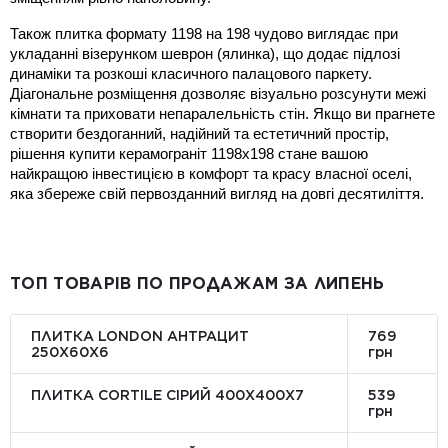
Також плитка формату 1198 на 198 чудово виглядає при 
укладанні візерунком шеврон (ялинка), що додає підлозі 
динаміки та розкоші класичного палацового паркету. 
Діагональне розміщення дозволяє візуально розсунути межі 
кімнати та приховати непаралельність стін. Якщо ви прагнете 
створити бездоганний, надійний та естетичний простір, 
рішення купити керамограніт 1198x198 стане вашою 
найкращою інвестицією в комфорт та красу власної оселі, 
яка збереже свій первозданний вигляд на довгі десятиліття.
ТОП ТОВАРІВ ПО ПРОДАЖАМ ЗА ЛИПЕНЬ
ПЛИТКА LONDON АНТРАЦИТ
769
250Х60Х6
грн
ПЛИТКА CORTILE СІРИЙ 400X400X7
539
грн