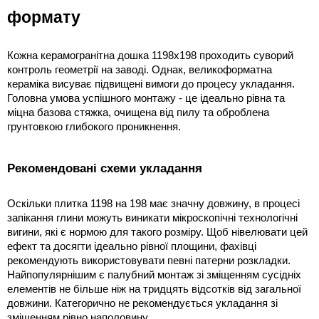
формату
Кожна керамогранітна дошка 1198х198 проходить суворий 
контроль геометрії на заводі. Однак, великоформатна 
кераміка висуває підвищені вимоги до процесу укладання. 
Головна умова успішного монтажу - це ідеально рівна та 
міцна базова стяжка, очищена від пилу та оброблена 
грунтовкою глибокого проникнення.
Рекомендовані схеми укладання
Оскільки плитка 1198 на 198 має значну довжину, в процесі 
запікання глини можуть виникати мікроскопічні технологічні 
вигини, які є нормою для такого розміру. Щоб нівелювати цей 
ефект та досягти ідеально рівної площини, фахівці 
рекомендують використовувати певні патерни розкладки. 
Найпопулярнішим є палубний монтаж зі зміщенням сусідніх 
елементів не більше ніж на тридцять відсотків від загальної 
довжини. Категорично не рекомендується укладання зі 
зміщенням рівно наполовину.