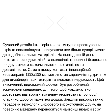
Сучасний дизайн інтер’єрів та архітектурне проєктування 
стрімко еволюціонують, висуваючи все більш суворі вимоги 
до оздоблювальних матеріалів. На сьогоднішній день 
естетика природних ліній та екологічність повинні бездоганно 
поєднуватися з максимальною практичністю та 
довговічністю. Саме в цьому контексті інноваційний 
к
ерамограніт 1198х198 міліметрів став справжнім відкриттям 
для дизайнерів, архітекторів та власників нерухомості. Цей 
витончений, видовжений формат був розроблений 
інженерами спеціально для того, щоб максимально 
достовірно відтворити візуальну геометрію та пропорції 
класичної дорогої паркетної дошки. Завдяки використанню 
передових технологій цифрового високоточного друку, на 
поверхню матеріалу переносяться найтонші нюанси зрізу 