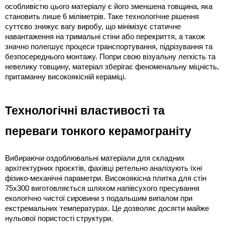
особливістю цього матеріалу є його зменшена товщина, яка 
становить лише 6 міліметрів. Таке технологічне рішення 
суттєво знижує вагу виробу, що мінімізує статичне 
навантаження на тримальні стіни або перекриття, а також 
значно полегшує процеси транспортування, підрізування та 
безпосереднього монтажу. Попри свою візуальну легкість та 
невелику товщину, матеріал зберігає феноменальну міцність, 
притаманну високоякісній кераміці.
Технологічні властивості та 
переваги тонкого керамограніту
Вибираючи оздоблювальні матеріали для складних 
архітектурних проєктів, фахівці ретельно аналізують їхні 
фізико-механічні параметри. Високоякісна плитка для стін 
75x300 виготовляється шляхом напівсухого пресування 
екологічно чистої сировини з подальшим випалом при 
екстремальних температурах. Це дозволяє досягти майже 
нульової пористості структури. 