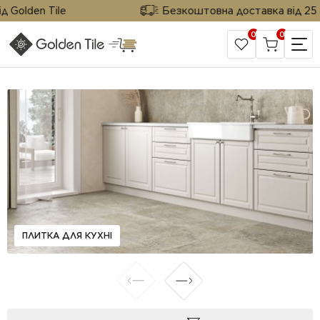
olden Tile
Безкоштовна доставка від 25 м² в
0
0
САЙТ КОМПАНІЇ
ПЛИТКА ДЛЯ КУХНІ