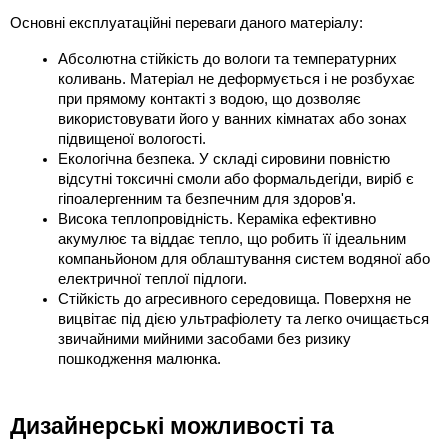
Основні експлуатаційні переваги даного матеріалу:
Абсолютна стійкість до вологи та температурних 
коливань. Матеріал не деформується і не розбухає 
при прямому контакті з водою, що дозволяє 
використовувати його у ванних кімнатах або зонах 
підвищеної вологості.
Екологічна безпека. У складі сировини повністю 
відсутні токсичні смоли або формальдегіди, виріб є 
гіпоалергенним та безпечним для здоров'я.
Висока теплопровідність. Кераміка ефективно 
акумулює та віддає тепло, що робить її ідеальним 
компаньйоном для облаштування систем водяної або 
електричної теплої підлоги.
Стійкість до агресивного середовища. Поверхня не 
вицвітає під дією ультрафіолету та легко очищається 
звичайними мийними засобами без ризику 
пошкодження малюнка.
Дизайнерські можливості та 