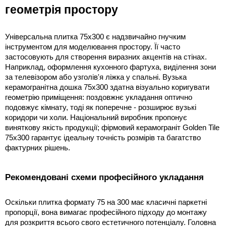
геометрія простору
Універсальна плитка 75x300 є надзвичайно гнучким 
інструментом для моделювання простору. Її часто 
застосовують для створення виразних акцентів на стінах. 
Наприклад, оформлення кухонного фартуха, виділення зони 
за телевізором або узголів'я ліжка у спальні. Вузька 
керамогранітна дошка 75x300 здатна візуально коригувати 
геометрію приміщення: поздовжнє укладання оптично 
подовжує кімнату, тоді як поперечне - розширює вузькі 
коридори чи холи. Національний виробник пропонує 
виняткову якість продукції; фірмовий керамограніт Golden Tile 
75x300 гарантує ідеальну точність розмірів та багатство 
фактурних рішень.
Рекомендовані схеми професійного укладання
Оскільки плитка формату 75 на 300 має класичні паркетні 
пропорції, вона вимагає професійного підходу до монтажу 
для розкриття всього свого естетичного потенціалу. Головна 