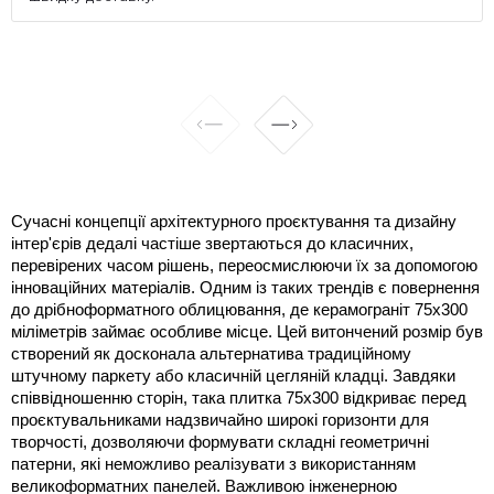
Сучасні концепції архітектурного проєктування та дизайну 
інтер'єрів дедалі частіше звертаються до класичних, 
перевірених часом рішень, переосмислюючи їх за допомогою 
інноваційних матеріалів. Одним із таких трендів є повернення 
до дрібноформатного облицювання, де керамограніт 75x300 
міліметрів займає особливе місце. Цей витончений розмір був 
створений як досконала альтернатива традиційному 
штучному паркету або класичній цегляній кладці. Завдяки 
співвідношенню сторін, така плитка 75x300 відкриває перед 
проєктувальниками надзвичайно широкі горизонти для 
творчості, дозволяючи формувати складні геометричні 
патерни, які неможливо реалізувати з використанням 
великоформатних панелей. Важливою інженерною 