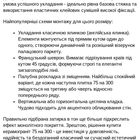
умова успішного укладання - ідеально рівна базова стяжка та 
використання еластичних клейових сумішей високої фіксації.
Найпопулярніші схеми монтажу для цього розміру:
Укладання класичною ялинкою (англійська ялинка). 
Елементи монтуються під прямим кутом один до 
одного, створюючи динамічний та розкішний візерунок 
палацового паркету.
Французький шеврон. Вимагає підрізування країв під 
кутом 45 градусів, формуючи строгі та елегантні 
зигзагоподібні лінії.
Палубна розкладка зі зміщенням. Найбільш спокійний 
варіант, де кожна наступна плитка 75 на 300 
зміщується на третину або чверть відносно 
попереднього ряду.
Вертикальна або горизонтальна цегляна кладка. 
Чудово підходить для акцентного облицювання стін.
Правильно підібрана затирка в тон ще більше підкреслить 
ефект монолітного покриття. Зрештою, рішення купити 
керамограніт 75 на 300 - це інвестиція у довговічність, 
надійність та бездоганний класичний чи сучасний естетичний 