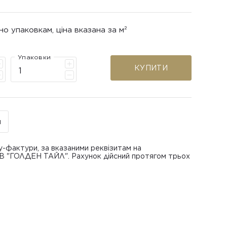
но упаковкам, ціна вказана за м²
Упаковки
КУПИТИ
н
у-фактури, за вказаними реквізитам на
ОВ "ГОЛДЕН ТАЙЛ". Рахунок дійсний протягом трьох
В "ГОЛДЕН ТАЙЛ"
питанням повернення або обміну пошкодженої
азаною при замовленні
 отримання товару, виключно за умови, що Товар
ру.
лученого ним перевізника/кур’єра.
шти