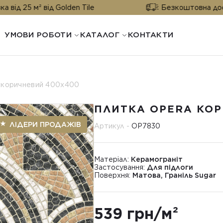
² від Golden Tile
Безкоштовна доставка від 
УМОВИ РОБОТИ
КАТАЛОГ
КОНТАКТИ
 коричневий 400х400
ПЛИТКА OPERA КОР
ЛІДЕРИ ПРОДАЖІВ
Артикул -
OP7830
Матеріал:
Керамограніт
Застосування:
Для підлоги
Поверхня:
Матова, Граніль Sugar
539 грн/м²