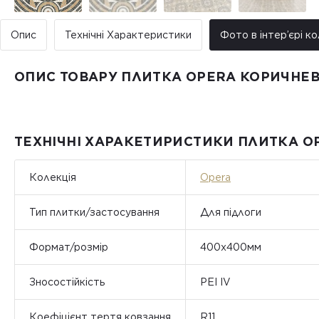
Опис
Технічні Характеристики
Фото в інтер’єрі ко
ОПИС ТОВАРУ ПЛИТКА OPERA КОРИЧНЕВ
ТЕХНІЧНІ ХАРАКЕТИРИСТИКИ ПЛИТКА O
Колекція
Opera
Тип плитки/застосування
Для підлоги
Формат/розмір
400x400мм
Зносостійкість
PEI IV
Коефіцієнт тертя ковзання
R11