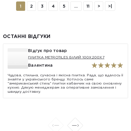
1
2
3
4
5
...
11
>
>|
ОСТАННІ ВІДГУКИ
Відгук про товар
ПЛИТКА METROTILES БІЛИЙ 100X200X7
Валентина
Чудова, стильна, сучасна і якісна плитка. Рада, що вдалось її
знайти у українського бренду. Хотілось саме
"американський стиль" плитки кабанчик на свою оновлену
кухню. Дякую менеджерам за оперативне замовлення і
швидку доставку.
АКЦІЯ