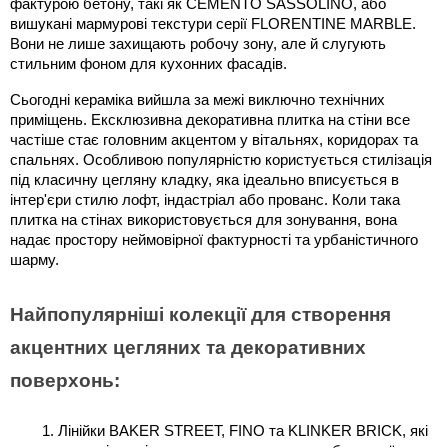
фактурою бетону, такі як CEMENTO SASSOLINO, або 
вишукані мармурові текстури серії FLORENTINE MARBLE. 
Вони не лише захищають робочу зону, але й слугують 
стильним фоном для кухонних фасадів.
Сьогодні кераміка вийшла за межі виключно технічних 
приміщень. Ексклюзивна декоративна плитка на стіни все 
частіше стає головним акцентом у вітальнях, коридорах та 
спальнях. Особливою популярністю користується стилізація 
під класичну цегляну кладку, яка ідеально вписується в 
інтер'єри стилю лофт, індастріал або прованс. Коли така 
плитка на стінах використовується для зонування, вона 
надає простору неймовірної фактурності та урбаністичного 
шарму.
Найпопулярніші колекції для створення 
акцентних цегляних та декоративних 
поверхонь:
Лінійки BAKER STREET, FINO та KLINKER BRICK, які 