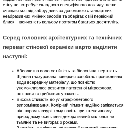
стіну не потребує складного специфічного догляду, легко 
очищається від забруднень за допомогою стандартних 
неабразивних мийних засобів та зберігає свій первісний 
блиск і насиченість кольору протягом багатьох десятиліть.
Серед головних архітектурних та технічних 
переваг стінової кераміки варто виділити 
наступні:
Абсолютна вологостійкість та біологічна інертність. 
Щільна глазурована поверхня запобігає проникненню 
води всередину матеріалу, що повністю 
унеможливлює розвиток патогенної мікрофлори, 
плісняви та грибкових уражень.
Висока стійкість до ультрафіолетового 
випромінювання. Колірний пігмент надійно запікається 
під шаром глазурі, тому навіть при інтенсивному 
природному освітленні декоративний малюнок не 
тьмяніє та не вигорає з роками.