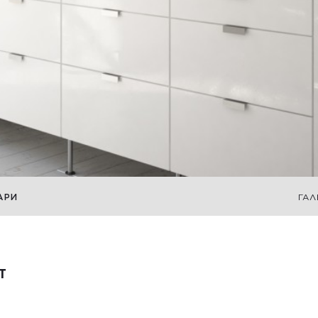
АРИ
ГАЛ
T