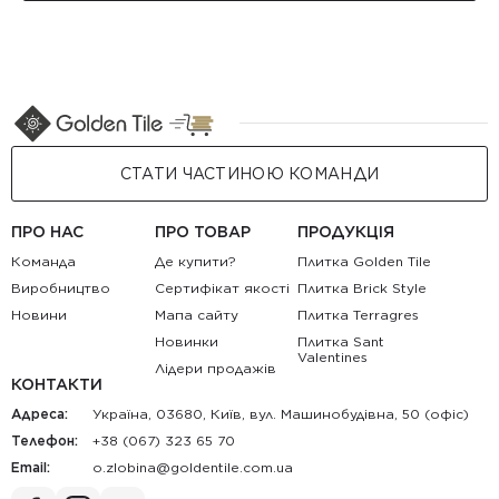
СТАТИ ЧАСТИНОЮ КОМАНДИ
ПРО НАС
ПРО ТОВАР
ПРОДУКЦІЯ
Команда
Де купити?
Плитка Golden Tile
Виробництво
Сертифікат якості
Плитка Brick Style
Новини
Мапа сайту
Плитка Terragres
Новинки
Плитка Sant
Valentines
Лідери продажів
КОНТАКТИ
Адреса:
Україна, 03680, Київ, вул. Машинобудівна, 50 (офіс)
Телефон:
+38 (067) 323 65 70
Email:
au.moc.elitnedlog@anibolz.o