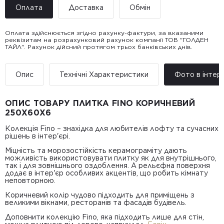
Оплата
Доставка
Обмін
Оплата здійснюється згідно рахунку-фактури, за вказаними
реквізитам на розрахунковий рахунок компанії ТОВ "ГОЛДЕН
ТАЙЛ". Рахунок дійсний протягом трьох банківських днів.
Доставка ТОВ "ГОЛДЕН
Покупець має право звернутися з питанням повернення або
ТАЙЛ"
обміну пошкодженої плитки протягом 14 днів з моменту
• Адресна доставка за адресою вказаною при замовленні
отримання товару, виключно за умови, що Товар доставлявся
Опис
Технічні Характеристики
Фото в інтер’
товару.
силами Продавця чи залученого ним перевізника/кур’єра.
• Поштомати та відділення «Нової
Пошт
ОПИС ТОВАРУ ПЛИТКА FINO КОРИЧНЕВИЙ
Вартість доставки:
250Х60Х6
До 5 м² — доставка за рахунок покупця.
Від 5 до 25 м² — фіксована вартість доставки 1000 грн по
Колекція Fino – знахідка для любителів лофту та сучасних
всій Україні
рішень в інтер'єрі.
Від 25 м² і більше — безкоштовна доставка за рахунок
компанії Golden Tile.
Міцність та морозостійкість керамограміту дають
Примітка:
можливість використовувати плитку як для внутрішнього,
• Відвантаження здійснюється виключно у робочі дні. У суботу,
так і для зовнішнього оздоблення. А рельєфна поверхня
неділю та святкові дні замовлення не обробляються та не
додає в інтер'єр особливих акцентів, що робить кімнату
відправляються.
неповторною.
Коричневий колір чудово підходить для приміщень з
великими вікнами, ресторанів та фасадів будівель.
Доповнити колекцію Fino, яка підходить лише для стін,