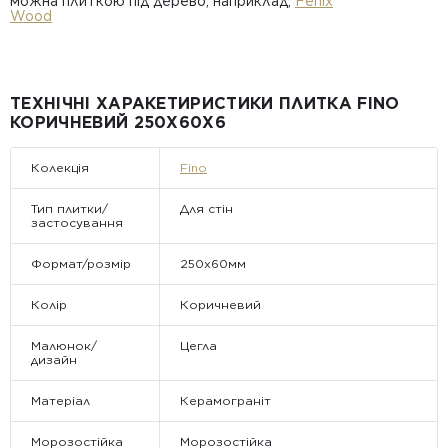
можна плиткою під дерево, наприклад,
Fenix
Wood
ТЕХНІЧНІ ХАРАКЕТИРИСТИКИ ПЛИТКА FINO
КОРИЧНЕВИЙ 250Х60Х6
Колекція
Fino
Тип плитки/
Для стін
застосування
Формат/розмір
250x60мм
Колір
Коричневий
Малюнок/
Цегла
дизайн
Матеріал
Керамограніт
Морозостійка
Морозостійка