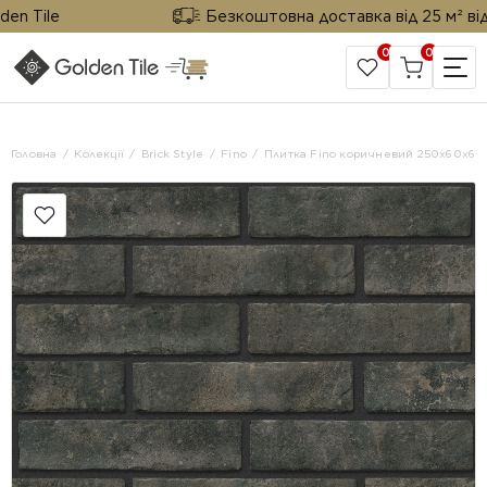
Tile
Безкоштовна доставка від 25 м² від Gol
0
0
САЙТ КОМПАНІЇ
Головна
Колекції
Brick Style
Fino
Плитка Fino коричневий 250х60х6