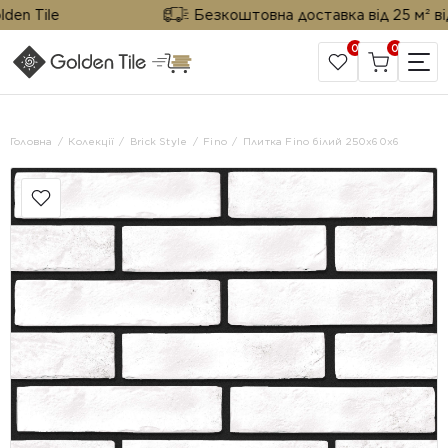
 Tile
Безкоштовна доставка від 25 м² від Go
0
0
САЙТ КОМПАНІЇ
Головна
Колекції
Brick Style
Fino
Плитка Fino білий 250х60х6