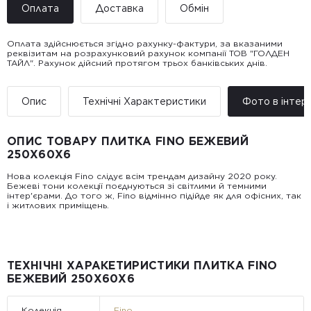
Оплата
Доставка
Обмін
Оплата здійснюється згідно рахунку-фактури, за вказаними
реквізитам на розрахунковий рахунок компанії ТОВ "ГОЛДЕН
ТАЙЛ". Рахунок дійсний протягом трьох банківських днів.
Доставка ТОВ "ГОЛДЕН
Покупець має право звернутися з питанням повернення або
ТАЙЛ"
обміну пошкодженої плитки протягом 14 днів з моменту
• Адресна доставка за адресою вказаною при замовленні
отримання товару, виключно за умови, що Товар доставлявся
Опис
Технічні Характеристики
Фото в інтер’
товару.
силами Продавця чи залученого ним перевізника/кур’єра.
• Поштомати та відділення «Нової
Пошт
ОПИС ТОВАРУ ПЛИТКА FINO БЕЖЕВИЙ
Вартість доставки:
250Х60Х6
До 5 м² — доставка за рахунок покупця.
Від 5 до 25 м² — фіксована вартість доставки 1000 грн по
Нова колекція Fino слідує всім трендам дизайну 2020 року.
всій Україні
Бежеві тони колекції поєднуються зі світлими й темними
Від 25 м² і більше — безкоштовна доставка за рахунок
інтер'єрами. До того ж, Fino відмінно підійде як для офісних, так
компанії Golden Tile.
і житлових приміщень.
Примітка:
• Відвантаження здійснюється виключно у робочі дні. У суботу,
неділю та святкові дні замовлення не обробляються та не
відправляються.
ТЕХНІЧНІ ХАРАКЕТИРИСТИКИ ПЛИТКА FINO
БЕЖЕВИЙ 250Х60Х6
Колекція
Fino