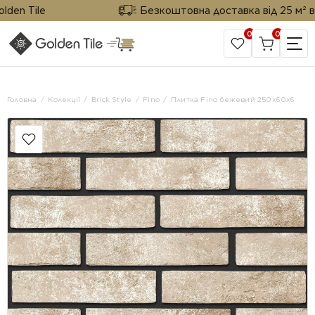
 Tile
Безкоштовна доставка від 25 м² від Go
0
0
САЙТ КОМПАНІЇ
Головна
Колекції
Brick Style
Fino
Плитка Fino бежевий 250х60х6