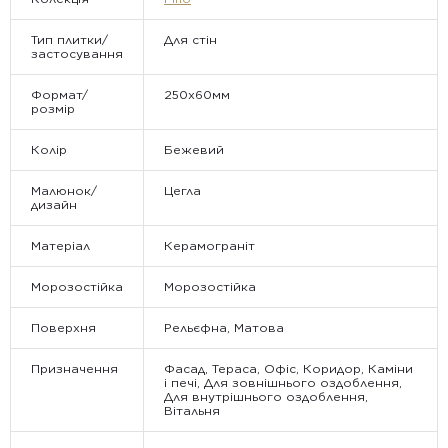
Тип плитки/
Для стін
застосування
Формат/
250x60мм
розмір
Колір
Бежевий
Малюнок/
Цегла
дизайн
Матеріал
Керамограніт
Морозостійка
Морозостійка
Поверхня
Рельєфна, Матова
Призначення
Фасад, Тераса, Офіс, Коридор, Каміни
і печі, Для зовнішнього оздоблення,
Для внутрішнього оздоблення,
Вітальня