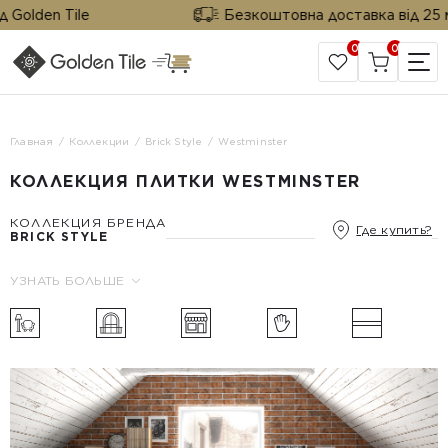
olden Tile
Безкоштовна доставка від 25 м² в
0
0
САЙТ КОМПАНИИ
Главная
Коллекции
Brick Style
Westminster
КОЛЛЕКЦИЯ ПЛИТКИ WESTMINSTER
КОЛЛЕКЦИЯ БРЕНДА
Где купить?
BRICK STYLE
УЗНАТЬ БОЛЬШЕ